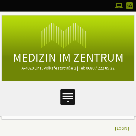
Werkz
Zum Desktop
Bedie
MEDIZIN IM ZENTRUM
A-4020 Linz, Volksfeststraße 2 | Tel: 0680 / 222 85 22
Hauptmenü
Hauptmenü
Ergänzende Inhalte (oben)
[
LOGIN ]