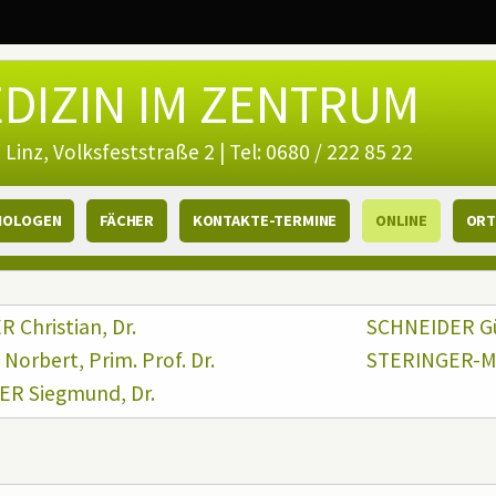
DIZIN IM ZENTRUM
 Linz, Volksfeststraße 2 | Tel: 0680 / 222 85 22
HOLOGEN
FÄCHER
KONTAKTE-TERMINE
ONLINE
ORT
ben)
 (linke spalte)
tinhalt
 Christian, Dr.
SCHNEIDER Gü
Norbert, Prim. Prof. Dr.
STERINGER-Ma
ER Siegmund, Dr.