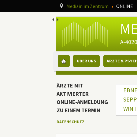
Navigationspfad
Medizin im Zentrum
ONLINE
ME
A-4020
Hauptmenü
ÜBER UNS
ÄRZTE & PSYC
Ergänzende Inhalte (o
Zusätzliche Ressourcen
ÄRZTE MIT
Haup
EBNER
AKTIVIERTER
SEPP 
ONLINE-ANMELDUNG
WINT
ZU EINEM TERMIN
DATENSCHUTZ