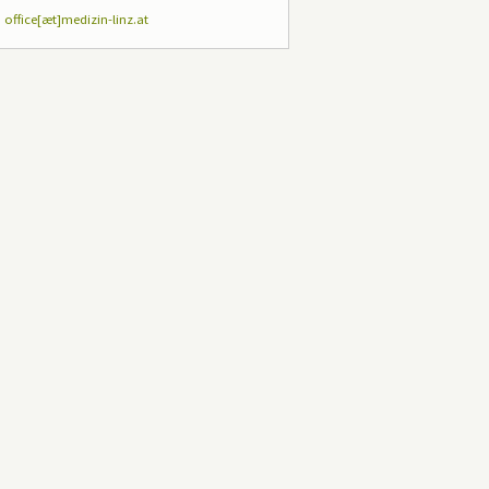
:
office[æt]medizin-linz.at