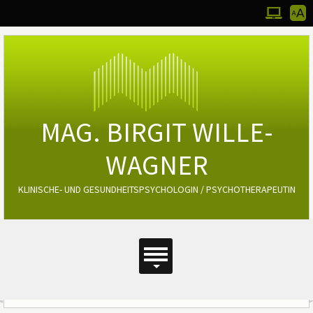
Werkz
Zum Desktop
Bedie
MAG. BIRGIT WILLE-
WAGNER
KLINISCHE- UND GESUNDHEITSPSYCHOLOGIN / PSYCHOTHERAPEUTIN
Hauptmenü
Hauptmenü