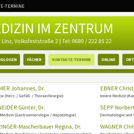
E-TERMINE
DIZIN IM ZENTRUM
 Linz, Volksfeststraße 2 | Tel: 0680 / 222 85 22
HOLOGEN
FÄCHER
KONTAKTE-TERMINE
ONLINE
ORT
ben)
 (linke spalte)
tinhalt
ER Johannes, Dr.
EBNER Christi
ie (Herz- / Gefäß- / Thoraxchirurgie)
Innere Medizin (Kar
EIDER Günter, Dr.
SEPP Norbert,
 Medizin (Gastroenterologie / Hepatologie)
Dermatologie und 
INGER-Mascherbauer Regina, Dr.
WAGNER Christ