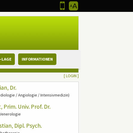
Werkzeugpalette
.
Zur mobilen Seite wechseln
.
Mobil
Bedienfeld
der
Anzeigeoptionen
-LAGE
INFORMATIONEN
[
LOGIN ]
an, Dr.
diologie / Angiologie / Intensivmedizin)
 Prim. Univ. Prof. Dr.
Venerologie
ian, Dipl. Psych.