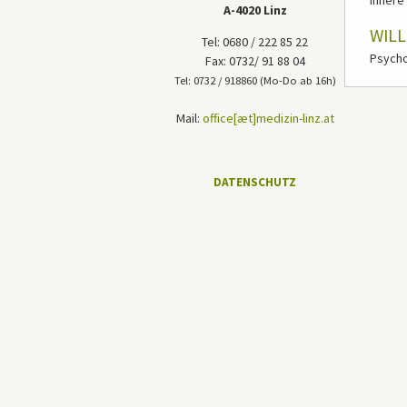
Innere
A-4020 Linz
WILL
Tel: 0680 / 222 85 22
Psycho
Fax: 0732/ 91 88 04
Tel: 0732 / 918860 (Mo-Do ab 16h)
Mail:
office[æt]medizin-linz.at
DATENSCHUTZ