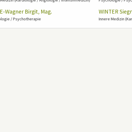
 Medizin (Kardiologie / Angiologie / Intensivmedizin)
Psychologie / Psy
E-Wagner Birgit, Mag.
WINTER Siegm
logie / Psychotherapie
Innere Medizin (Kar