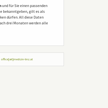
n
und für Sie einen passenden
e bekanntgeben, gilt es als
en dürfen. All diese Daten
Nach drei Monaten werden alle
:
office[æt]medizin-linz.at