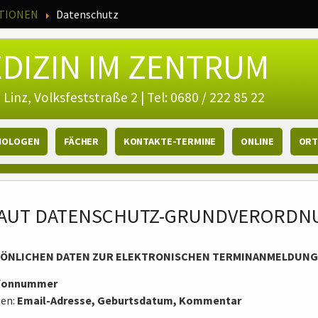
TIONEN
Datenschutz
DIZIN IM ZENTRUM
 Linz, Volksfeststraße 2 | Tel: 0680 / 222 85 22
HOLOGEN
FÄCHER
KONTAKTE-TERMINE
ONLINE
ORT
LAUT DATENSCHUTZ-GRUNDVERORDN
RSÖNLICHEN DATEN ZUR ELEKTRONISCHEN TERMINANMELDUNG
efonnummer
ten:
Email-Adresse, Geburtsdatum, Kommentar