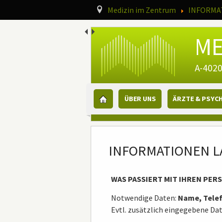
Navigationspfad
Medizin im Zentrum
INFORMA
ME
A-4020
Hauptmenü
ÜBER UNS
ÄRZTE & PSYC
Hauptinhalt
INFORMATIONEN 
WAS PASSIERT MIT IHREN PE
Notwendige Daten:
Name, Tel
Evtl. zusätzlich eingegebene Da